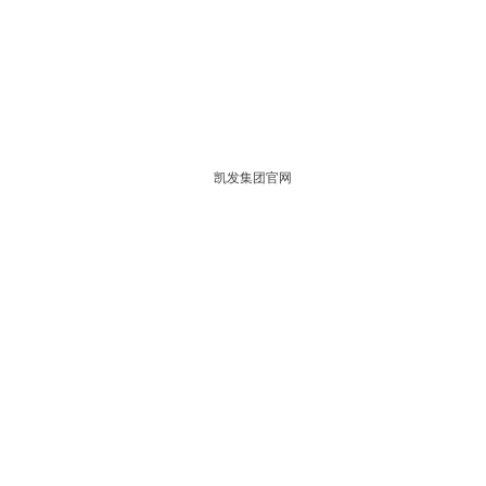
凯发集团官网