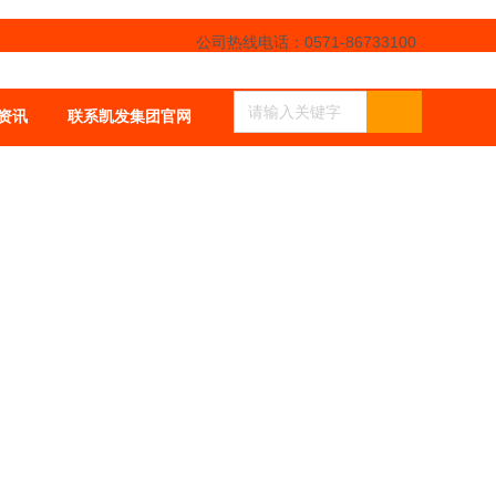
公司热线电话：0571-86733100
资讯
联系凯发集团官网