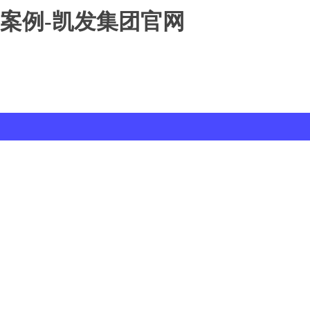
案例-凯发集团官网