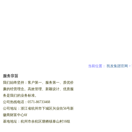
当前位置：
凯发集团官网
>
服务宗旨
我们始终坚持：客户第一、服务第一、质优价
廉的经营理念。高效管理、新颖设计、优质服
务是我们的业务标准。
公司热线电话：0571-86733468
公司地址：浙江省杭州市下城区兴业街56号新
徽商财富中心6f
基地地址：杭州市余杭区塘栖镇泰山村16组