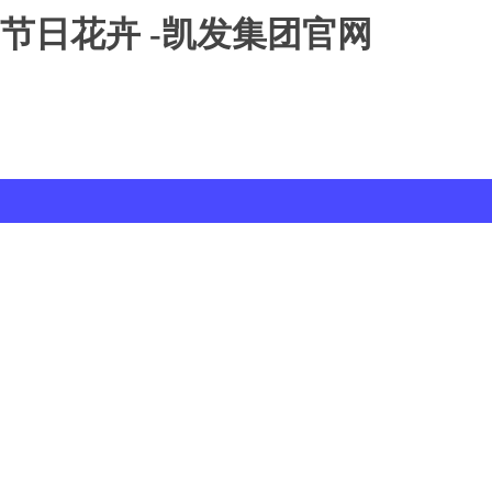
节日花卉 -凯发集团官网