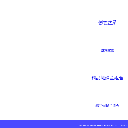
创意盆景
创意盆景
精品蝴蝶兰组合
精品蝴蝶兰组合
凯发集团官网的版权所有：杭州