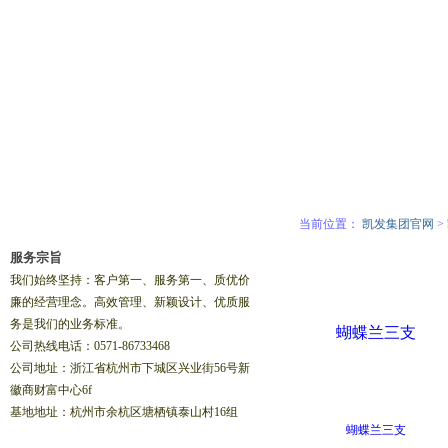
当前位置：
凯发集团官网
>
服务宗旨
我们始终坚持：客户第一、服务第一、质优价
廉的经营理念。高效管理、新颖设计、优质服
务是我们的业务标准。
蝴蝶兰三支
公司热线电话：0571-86733468
公司地址：浙江省杭州市下城区兴业街56号新
徽商财富中心6f
基地地址：杭州市余杭区塘栖镇泰山村16组
蝴蝶兰三支