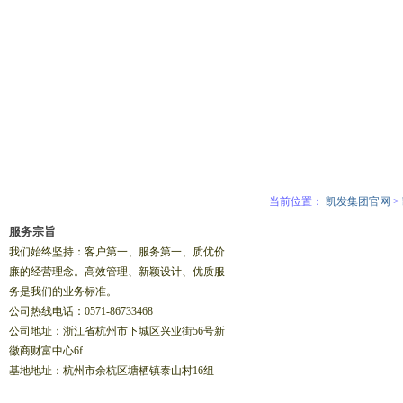
当前位置：
凯发集团官网
>
服务宗旨
我们始终坚持：客户第一、服务第一、质优价
廉的经营理念。高效管理、新颖设计、优质服
务是我们的业务标准。
公司热线电话：0571-86733468
公司地址：浙江省杭州市下城区兴业街56号新
徽商财富中心6f
基地地址：杭州市余杭区塘栖镇泰山村16组