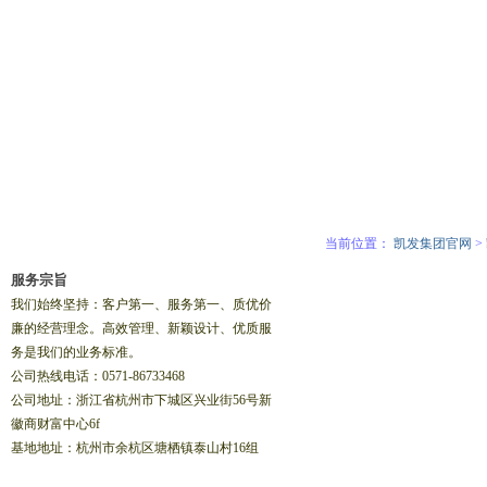
当前位置：
凯发集团官网
>
服务宗旨
我们始终坚持：客户第一、服务第一、质优价
廉的经营理念。高效管理、新颖设计、优质服
务是我们的业务标准。
公司热线电话：0571-86733468
公司地址：浙江省杭州市下城区兴业街56号新
徽商财富中心6f
基地地址：杭州市余杭区塘栖镇泰山村16组