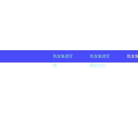
凯发集团官
凯发集团官
凯发
网
网的简介
网的
示