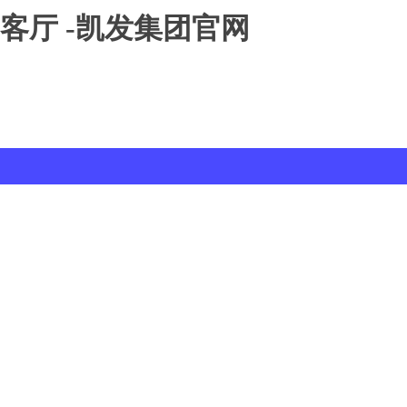
客厅 -凯发集团官网