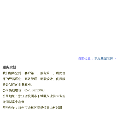
当前位置：
凯发集团官网
>
服务宗旨
我们始终坚持：客户第一、服务第一、质优价
廉的经营理念。高效管理、新颖设计、优质服
务是我们的业务标准。
公司热线电话：0571-86733468
公司地址：浙江省杭州市下城区兴业街56号新
徽商财富中心6f
基地地址：杭州市余杭区塘栖镇泰山村16组