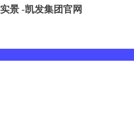
实景 -凯发集团官网