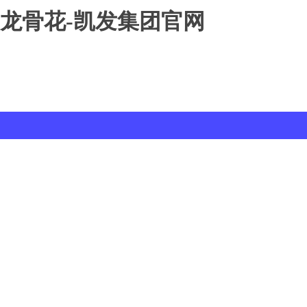
龙骨花-凯发集团官网