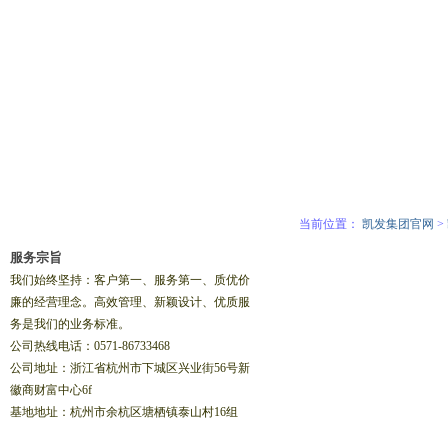
当前位置：
凯发集团官网
>
服务宗旨
我们始终坚持：客户第一、服务第一、质优价
廉的经营理念。高效管理、新颖设计、优质服
务是我们的业务标准。
公司热线电话：0571-86733468
公司地址：浙江省杭州市下城区兴业街56号新
徽商财富中心6f
基地地址：杭州市余杭区塘栖镇泰山村16组