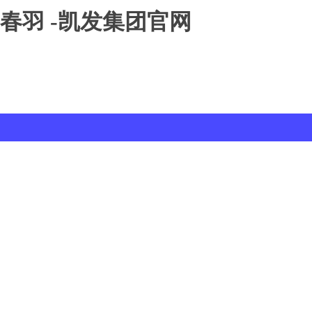
春羽 -凯发集团官网