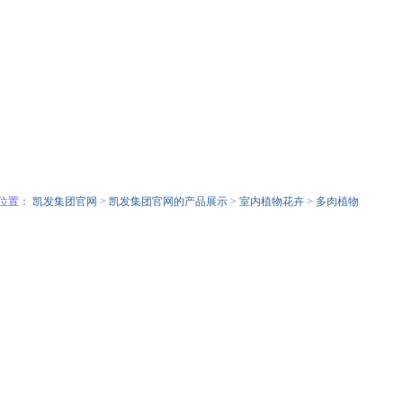
位置：
凯发集团官网
>
凯发集团官网的产品展示
>
室内植物花卉
>
多肉植物