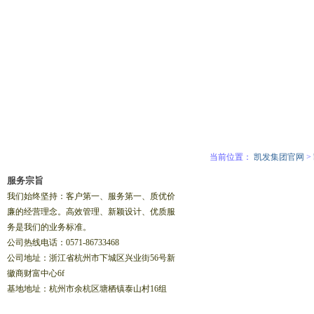
当前位置：
凯发集团官网
>
服务宗旨
我们始终坚持：客户第一、服务第一、质优价
廉的经营理念。高效管理、新颖设计、优质服
务是我们的业务标准。
公司热线电话：0571-86733468
公司地址：浙江省杭州市下城区兴业街56号新
徽商财富中心6f
基地地址：杭州市余杭区塘栖镇泰山村16组