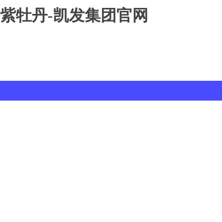
紫牡丹-凯发集团官网