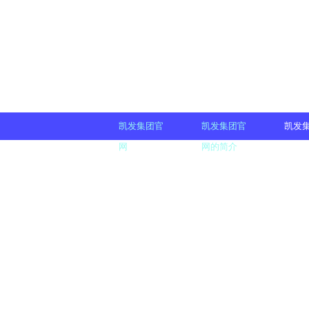
凯发集团官
凯发集团官
凯发
网
网的简介
网的
示