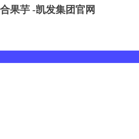
合果芋 -凯发集团官网