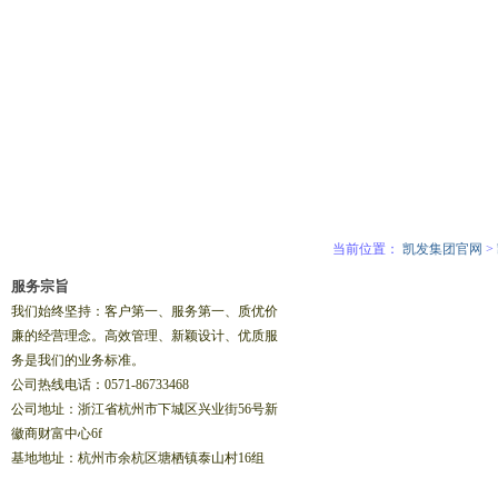
当前位置：
凯发集团官网
>
服务宗旨
我们始终坚持：客户第一、服务第一、质优价
廉的经营理念。高效管理、新颖设计、优质服
务是我们的业务标准。
公司热线电话：0571-86733468
公司地址：浙江省杭州市下城区兴业街56号新
徽商财富中心6f
基地地址：杭州市余杭区塘栖镇泰山村16组