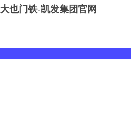
大也门铁-凯发集团官网