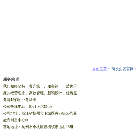
当前位置：
凯发集团官网
>
服务宗旨
我们始终坚持：客户第一、服务第一、质优价
廉的经营理念。高效管理、新颖设计、优质服
务是我们的业务标准。
公司热线电话：0571-86733468
公司地址：浙江省杭州市下城区兴业街56号新
徽商财富中心6f
基地地址：杭州市余杭区塘栖镇泰山村16组