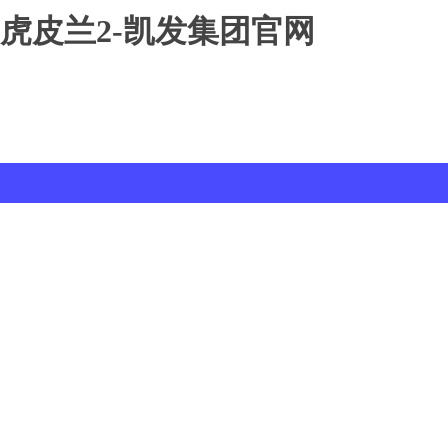
虎皮兰2-凯发集团官网