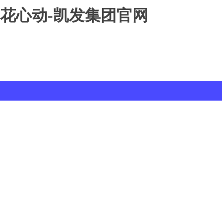
花心动-凯发集团官网