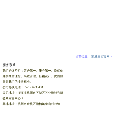
当前位置：
凯发集团官网
>
服务宗旨
我们始终坚持：客户第一、服务第一、质优价
廉的经营理念。高效管理、新颖设计、优质服
务是我们的业务标准。
公司热线电话：0571-86733468
公司地址：浙江省杭州市下城区兴业街56号新
徽商财富中心6f
基地地址：杭州市余杭区塘栖镇泰山村16组