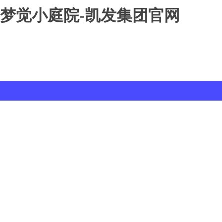
梦觉小庭院-凯发集团官网