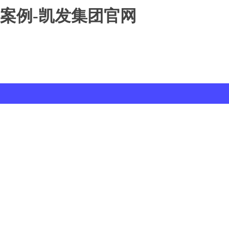
案例-凯发集团官网