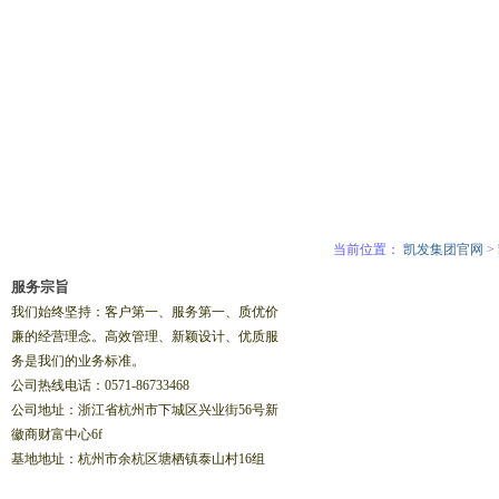
当前位置：
凯发集团官网
>
服务宗旨
我们始终坚持：客户第一、服务第一、质优价
廉的经营理念。高效管理、新颖设计、优质服
务是我们的业务标准。
公司热线电话：0571-86733468
公司地址：浙江省杭州市下城区兴业街56号新
徽商财富中心6f
基地地址：杭州市余杭区塘栖镇泰山村16组