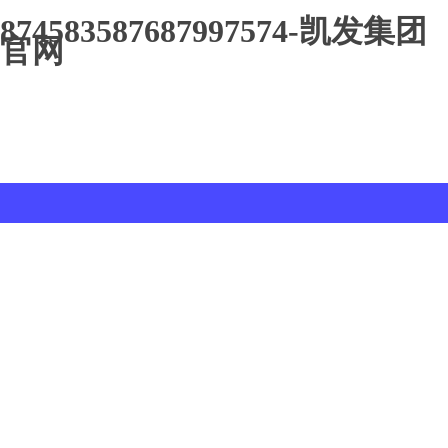
874583587687997574-凯发集团
官网