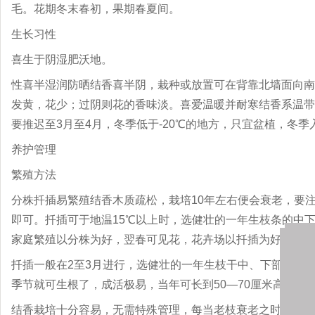
毛。花期冬末春初，果期春夏间。
生长习性
喜生于阴湿肥沃地。
性喜半湿润防晒结香喜半阴，栽种或放置可在背靠北墙面向南
发黄，花少；过阴则花的香味淡。喜爱温暖并耐寒结香系温带树
要推迟至3月至4月，冬季低于-20℃的地方，只宜盆植，冬
养护管理
繁殖方法
分株扦插易繁殖结香木质疏松，栽培10年左右便会衰老，要
即可。扦插可于地温15℃以上时，选健壮的一年生枝条的中下
家庭繁殖以分株为好，翌春可见花，花卉场以扦插为好，繁殖
扦插一般在2至3月进行，选健壮的一年生枝干中、下部分剪成
季节就可生根了，成活极易，当年可长到50—70厘米高。扦
结香栽培十分容易，无需特殊管理，每当老枝衰老之时，及时