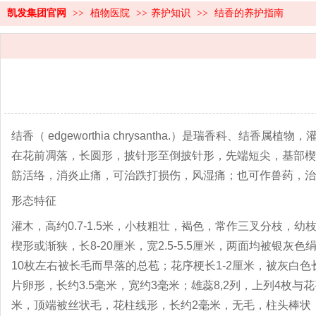
凯发集团官网
>>
植物医院
>>
养护知识
>>
结香的养护指南
结香（ edgeworthia chrysantha.）是瑞香科、
在花前凋落，长圆形，披针形至倒披针形，先端短尖，基部楔
筋活络，消炎止痛，可治跌打损伤，风湿痛；也可作兽药，治
形态特征
灌木，高约0.7-1.5米，小枝粗壮，褐色，常作三叉分枝
楔形或渐狭，长8-20厘米，宽2.5-5.5厘米，两面均被银
10枚左右被长毛而早落的总苞；花序梗长1-2厘米，被灰白色
片卵形，长约3.5毫米，宽约3毫米；雄蕊8,2列，上列4枚
米，顶端被丝状毛，花柱线形，长约2毫米，无毛，柱头棒状，