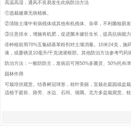
高温高湿，通风不良易发生此病防治方法
①选栽健康无病植株。
②清除土壤中有病残体或其他有机残体、杂草，不利菌核荫发
③注意排水，增施有机肥，促进菌木健壮生长，提高抗病能力
④种植前用70%五氯硝基苯粉剂对土壤消毒。10米24克，施药
液，或萎锈灵10毫升/千克浇灌根部。其他防治方法参考芍
防治方法：一般防防主，发病后可用50%多菌灵、50%托布津
园林作用
可栽培供观赏。结香树冠球形，枝叶美丽，宜栽在庭园或盆栽
适植于庭前、路旁、水边、石间、墙隅。北方多盆栽观赏。枝