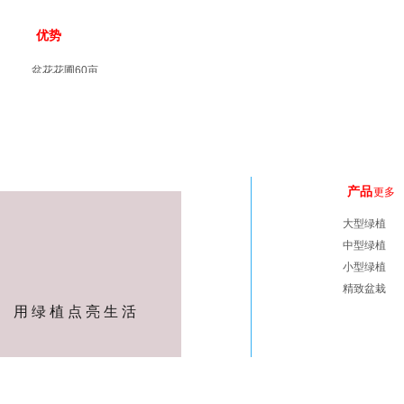
优势
盆花花圃60亩
配套花房暖棚8000平方米
一对一服务
企业主管人负责全部事务
每周实地巡查
主动征询客户意见
产品
更多
10,0000 位客户见证
口碑相传五星好评
大型绿植
中型绿植
小型绿植
精致盆栽
用 绿 植 点 亮 生 活