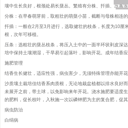
壤中生长良好，根颈处易长蘖丛。繁殖有分株、扦插、压条等
分株：在早春萌芽前，取粗壮的萌蘖小苗，截断与母株相连的
扦插：一般在2月至3月进行，选取健壮的枝条，长度为10厘
根，次年可移植。
压条：选粗壮的蘖丛枝条，将压入土中的一面半环状剥皮深达
培中保持土壤潮湿，干旱易引起落叶，影响开花。成年结香应
施肥管理
结香生长健壮，适应性强，病虫害少，无须特殊管理亦能开花
沙质壤土栽培佳结香系肉质根，无论地栽盆植都以排水良好而
未展开之前，带土球，以免影响来年开花。浇水施肥要适度生
的肥料，促长枝叶，入秋施一次以磷钾肥为主的复合肥，促其
病虫防治
白绢病