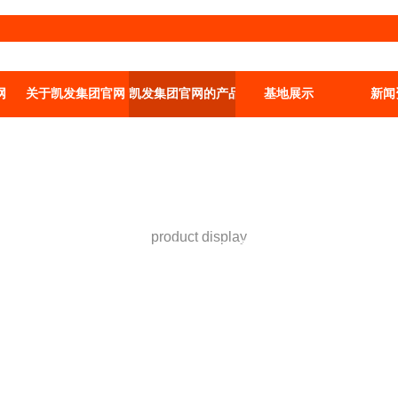
网
关于凯发集团官网
凯发集团官网的产品展示
基地展示
新闻
product display
凯发集团官
product display
网的产品展
示