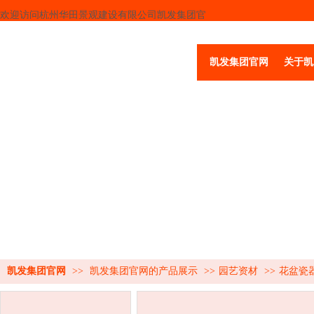
欢迎访问杭州华田景观建设有限公司凯发集团官
网！
凯发集团官网
关于凯
凯发集团官网
>>
凯发集团官网的产品展示
>>
园艺资材
>>
花盆瓷