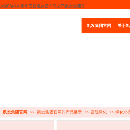
欢迎访问杭州华田景观建设有限公司凯发集团官
网！
凯发集团官网
关于凯
凯发集团官网
>>
凯发集团官网的产品展示
>>
庭院绿化
>>
绿化小