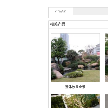
产品说明
相关产品
整体效果全景