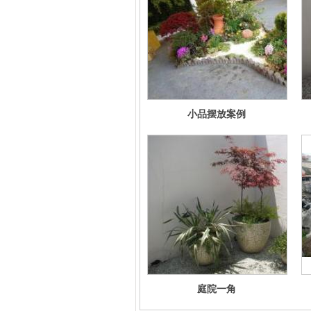
小品摆放案例
庭院一角