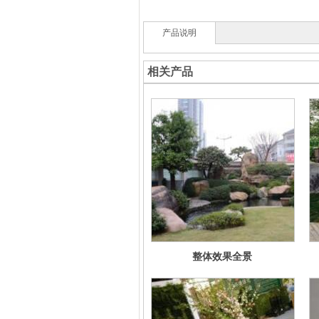
产品说明
相关产品
整体效果全景