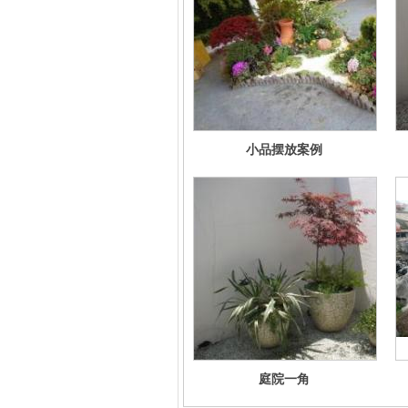
小品摆放案例
庭院一角