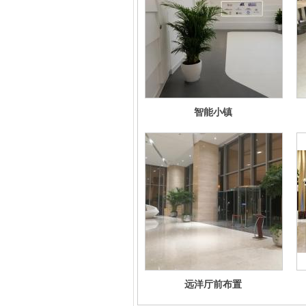
智能小镇
远洋厅前布置