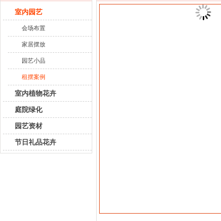
室内园艺
会场布置
家居摆放
园艺小品
租摆案例
室内植物花卉
庭院绿化
园艺资材
节日礼品花卉