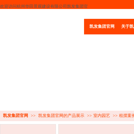
欢迎访问杭州华田景观建设有限公司凯发集团官
网！
凯发集团官网
关于凯
凯发集团官网
>>
凯发集团官网的产品展示
>>
室内园艺
>>
租摆案