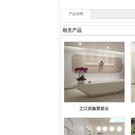
产品说明
相关产品
之江实验室前台