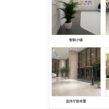
智能小镇
远洋厅前布置