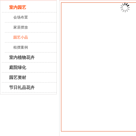
室内园艺
会场布置
家居摆放
园艺小品
租摆案例
室内植物花卉
庭院绿化
园艺资材
节日礼品花卉