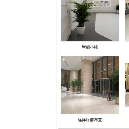
智能小镇
远洋厅前布置