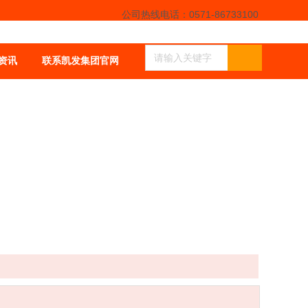
公司热线电话：0571-86733100
资讯
联系凯发集团官网