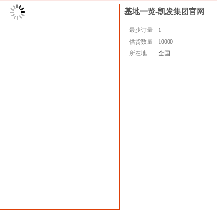
基地一览-凯发集团官网
最少订量
1
供货数量
10000
所在地
全国