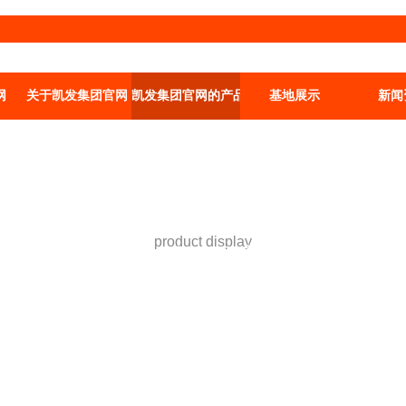
网
关于凯发集团官网
凯发集团官网的产品展示
基地展示
新闻
product display
凯发集团官
product display
网的产品展
示