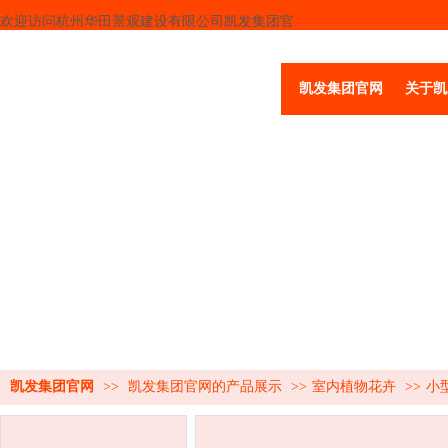
欢迎访问杭州华田景观建设有限公司凯发集团官
网！
凯发集团官网
关于凯
凯发集团官网
>>
凯发集团官网的产品展示
>>
室内植物花卉
>>
小