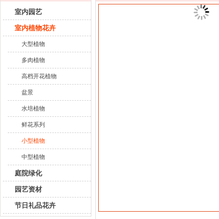
室内园艺
室内植物花卉
大型植物
多肉植物
高档开花植物
盆景
水培植物
鲜花系列
小型植物
中型植物
庭院绿化
园艺资材
节日礼品花卉