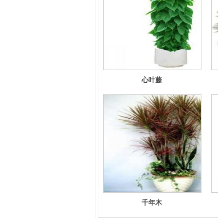
心叶藤
千年木