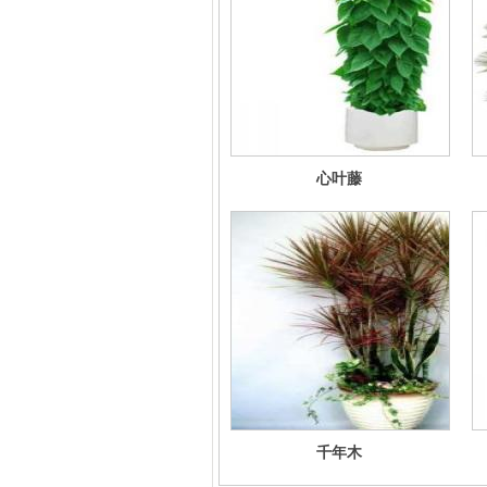
心叶藤
千年木