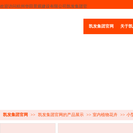
欢迎访问杭州华田景观建设有限公司凯发集团官
网！
凯发集团官网
关于凯
凯发集团官网
>>
凯发集团官网的产品展示
>>
室内植物花卉
>>
小