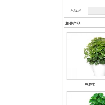
产品说明
相关产品
鸭脚木