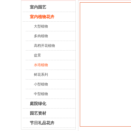
室内园艺
室内植物花卉
大型植物
多肉植物
高档开花植物
盆景
水培植物
鲜花系列
小型植物
中型植物
庭院绿化
园艺资材
节日礼品花卉