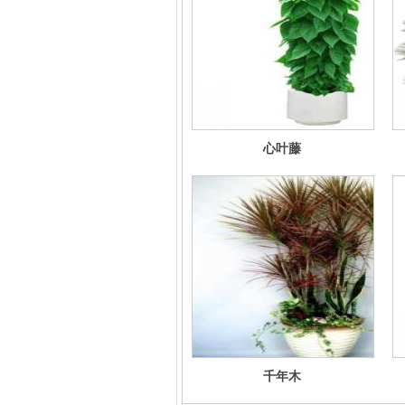
心叶藤
千年木