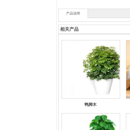
产品说明
相关产品
鸭脚木