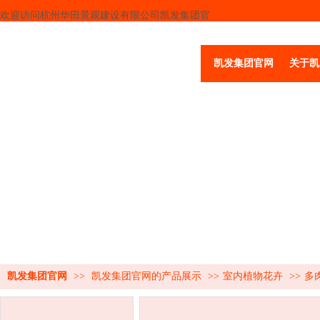
欢迎访问杭州华田景观建设有限公司凯发集团官
网！
凯发集团官网
关于凯
凯发集团官网
>>
凯发集团官网的产品展示
>>
室内植物花卉
>>
多