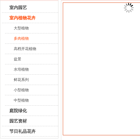
室内园艺
室内植物花卉
大型植物
多肉植物
高档开花植物
盆景
水培植物
鲜花系列
小型植物
中型植物
庭院绿化
园艺资材
节日礼品花卉