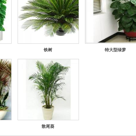
铁树
特大型绿萝
散尾葵