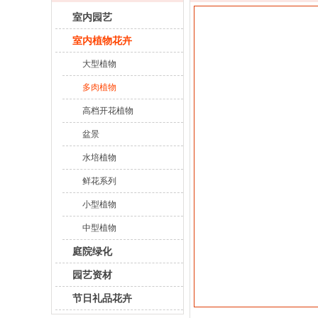
室内园艺
室内植物花卉
大型植物
多肉植物
高档开花植物
盆景
水培植物
鲜花系列
小型植物
中型植物
庭院绿化
园艺资材
节日礼品花卉