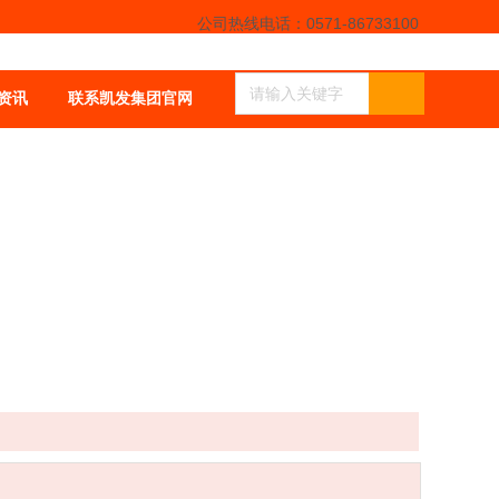
公司热线电话：0571-86733100
资讯
联系凯发集团官网