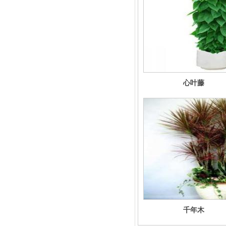
心叶藤
千年木