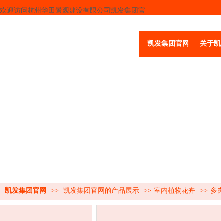
欢迎访问杭州华田景观建设有限公司凯发集团官
网！
凯发集团官网
关于凯
凯发集团官网
>>
凯发集团官网的产品展示
>>
室内植物花卉
>>
多