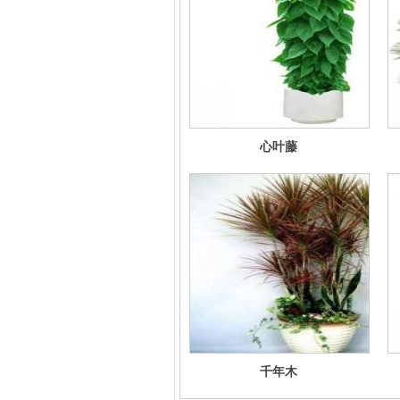
心叶藤
千年木