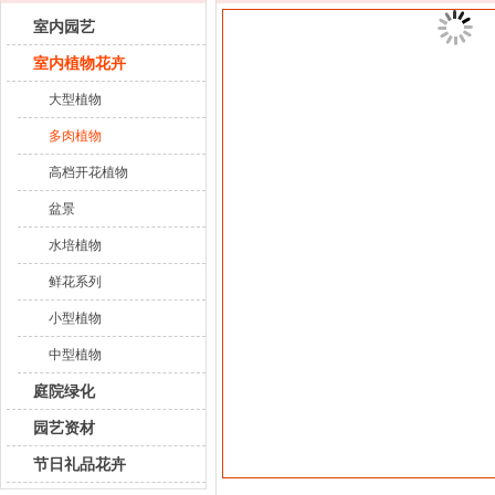
室内园艺
室内植物花卉
大型植物
多肉植物
高档开花植物
盆景
水培植物
鲜花系列
小型植物
中型植物
庭院绿化
园艺资材
节日礼品花卉