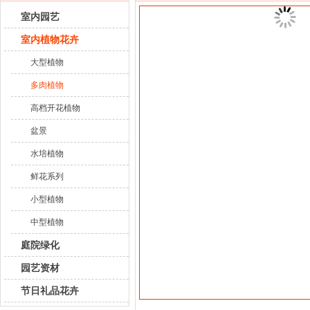
室内园艺
室内植物花卉
大型植物
多肉植物
高档开花植物
盆景
水培植物
鲜花系列
小型植物
中型植物
庭院绿化
园艺资材
节日礼品花卉