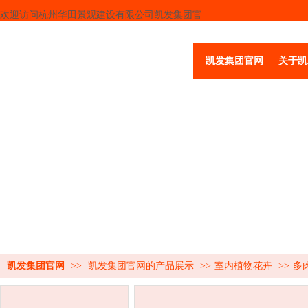
欢迎访问杭州华田景观建设有限公司凯发集团官
网！
凯发集团官网
关于凯
凯发集团官网
>>
凯发集团官网的产品展示
>>
室内植物花卉
>>
多