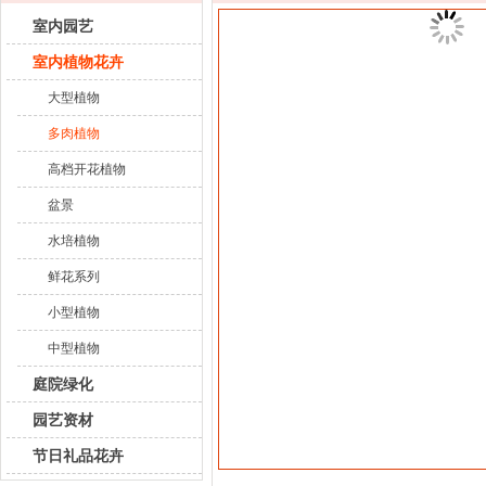
室内园艺
室内植物花卉
大型植物
多肉植物
高档开花植物
盆景
水培植物
鲜花系列
小型植物
中型植物
庭院绿化
园艺资材
节日礼品花卉