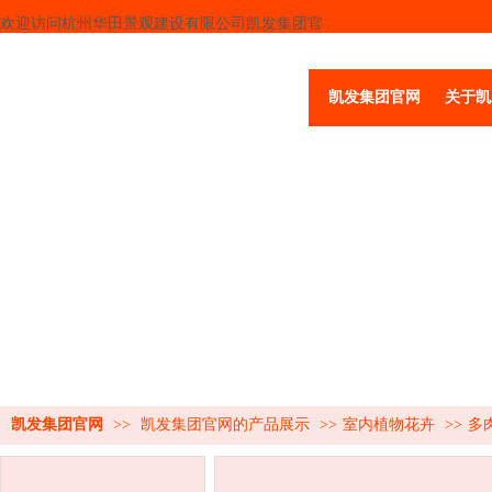
欢迎访问杭州华田景观建设有限公司凯发集团官
网！
凯发集团官网
关于凯
凯发集团官网
>>
凯发集团官网的产品展示
>>
室内植物花卉
>>
多