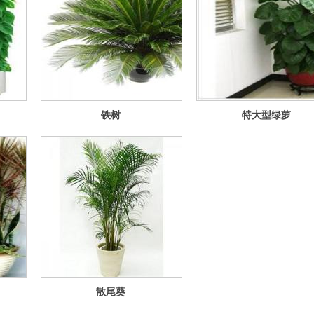
铁树
特大型绿萝
散尾葵