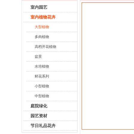
室内园艺
室内植物花卉
大型植物
多肉植物
高档开花植物
盆景
水培植物
鲜花系列
小型植物
中型植物
庭院绿化
园艺资材
节日礼品花卉