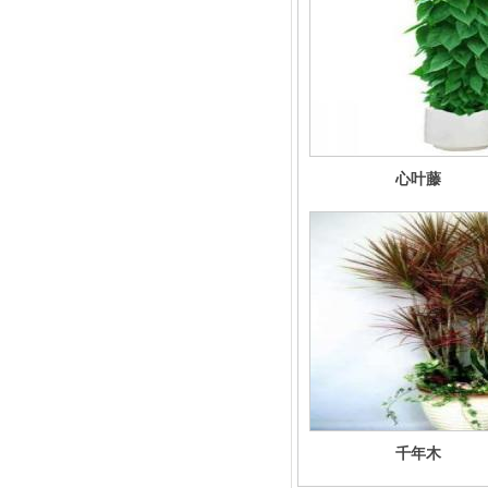
心叶藤
千年木