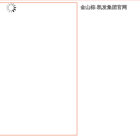
金山棕-凯发集团官网