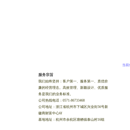
当前
服务宗旨
我们始终坚持：客户第一、服务第一、质优价
廉的经营理念。高效管理、新颖设计、优质服
务是我们的业务标准。
公司热线电话：0571-86733468
公司地址：浙江省杭州市下城区兴业街56号新
徽商财富中心6f
基地地址：杭州市余杭区塘栖镇泰山村16组