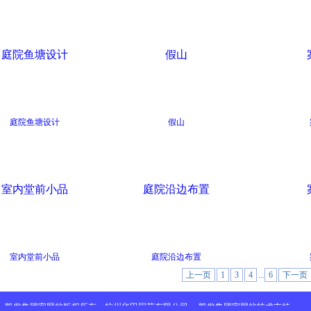
庭院鱼塘设计
假山
庭院鱼塘设计
假山
室内堂前小品
庭院沿边布置
室内堂前小品
庭院沿边布置
上一页
1
3
4
...
6
下一页
凯发集团官网的版权所有：杭州华田园艺有限公司 凯发集团官网的技术支持：