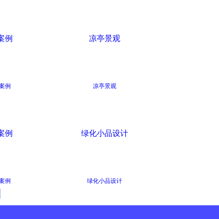
案例
凉亭景观
案例
凉亭景观
案例
绿化小品设计
案例
绿化小品设计