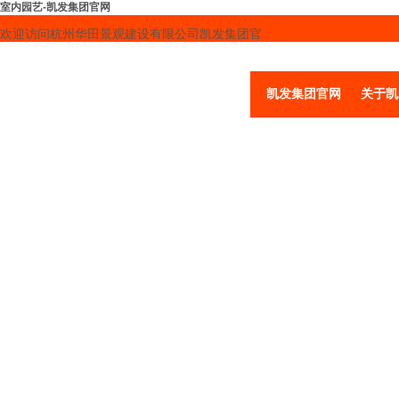
室内园艺-凯发集团官网
欢迎访问杭州华田景观建设有限公司凯发集团官
网！
凯发集团官网
关于凯